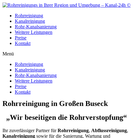
Zum
Inhalt
Rohrreinigung
wechseln
Kanalreinigung
Rohr-Kanalsanierung
Weitere Leistungen
Preise
Kontakt
Menü
Rohrreinigung
Kanalreinigung
Rohr-Kanalsanierung
Weitere Leistungen
Preise
Kontakt
Rohrreinigung in Großen Buseck
„Wir beseitigen die Rohrverstopfung“
Ihr zuverlässiger Partner für
Rohrreinigung
,
Abflussreinigung
,
Kanalreinigung
sowie für die Sanierung, Wartung und