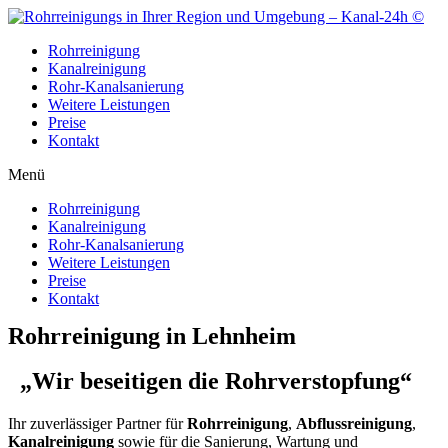
Zum
Inhalt
Rohrreinigung
wechseln
Kanalreinigung
Rohr-Kanalsanierung
Weitere Leistungen
Preise
Kontakt
Menü
Rohrreinigung
Kanalreinigung
Rohr-Kanalsanierung
Weitere Leistungen
Preise
Kontakt
Rohrreinigung in Lehnheim
„Wir beseitigen die Rohrverstopfung“
Ihr zuverlässiger Partner für
Rohrreinigung
,
Abflussreinigung
,
Kanalreinigung
sowie für die Sanierung, Wartung und