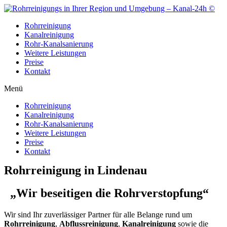
Zum
Inhalt
Rohrreinigung
wechseln
Kanalreinigung
Rohr-Kanalsanierung
Weitere Leistungen
Preise
Kontakt
Menü
Rohrreinigung
Kanalreinigung
Rohr-Kanalsanierung
Weitere Leistungen
Preise
Kontakt
Rohrreinigung in Lindenau
„Wir beseitigen die Rohrverstopfung“
Wir sind Ihr zuverlässiger Partner für alle Belange rund um
Rohrreinigung
,
Abflussreinigung
,
Kanalreinigung
sowie die