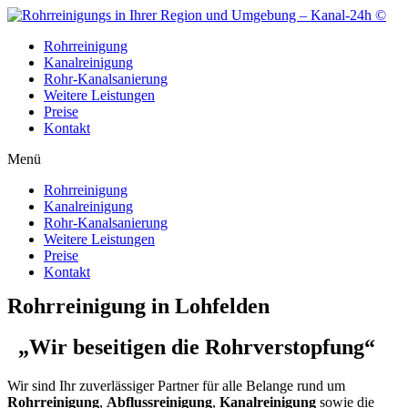
Zum
Inhalt
Rohrreinigung
wechseln
Kanalreinigung
Rohr-Kanalsanierung
Weitere Leistungen
Preise
Kontakt
Menü
Rohrreinigung
Kanalreinigung
Rohr-Kanalsanierung
Weitere Leistungen
Preise
Kontakt
Rohrreinigung in Lohfelden
„Wir beseitigen die Rohrverstopfung“
Wir sind Ihr zuverlässiger Partner für alle Belange rund um
Rohrreinigung
,
Abflussreinigung
,
Kanalreinigung
sowie die