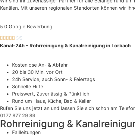
Wir sind Ihr zuverlässiger Partner für alle Belange rund um
Kanälen. Mit unseren regionalen Standorten können wir Ihn
5.0 Google Bewerbung





5/5
Kanal-24h – Rohrreinigung & Kanalreinigung in Lorbach
Kostenlose An- & Abfahr
20 bis 30 Min. vor Ort
24h Service, auch Sonn- & Feiertags
Schnelle Hilfe
Preiswert, Zuverlässig & Pünktlich
Rund um Haus, Küche, Bad & Keller
Rufen Sie uns jetzt an und lassen Sie sich schon am Telef
0177 877 29 89
Rohrreinigung & Kanalreinigu
Fallleitungen