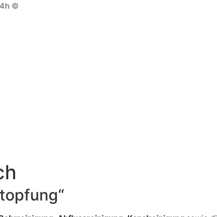
ch
stopfung“