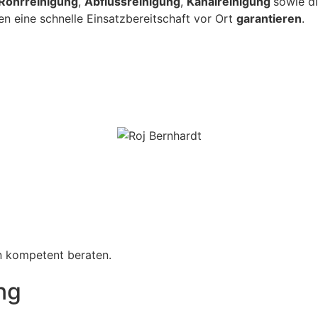
Rohrreinigung
,
Abflussreinigung
,
Kanalreinigung
sowie d
en eine schnelle Einsatzbereitschaft vor Ort
garantieren
.
on kompetent beraten.
ng