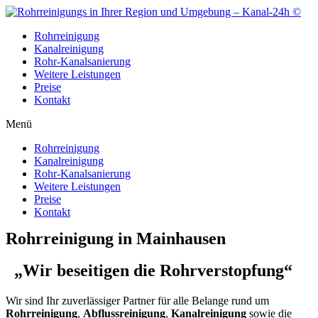
Zum
Inhalt
Rohrreinigung
wechseln
Kanalreinigung
Rohr-Kanalsanierung
Weitere Leistungen
Preise
Kontakt
Menü
Rohrreinigung
Kanalreinigung
Rohr-Kanalsanierung
Weitere Leistungen
Preise
Kontakt
Rohrreinigung in Mainhausen
„Wir beseitigen die Rohrverstopfung“
Wir sind Ihr zuverlässiger Partner für alle Belange rund um
Rohrreinigung
,
Abflussreinigung
,
Kanalreinigung
sowie die