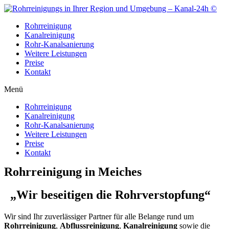
Zum
Inhalt
Rohrreinigung
wechseln
Kanalreinigung
Rohr-Kanalsanierung
Weitere Leistungen
Preise
Kontakt
Menü
Rohrreinigung
Kanalreinigung
Rohr-Kanalsanierung
Weitere Leistungen
Preise
Kontakt
Rohrreinigung in Meiches
„Wir beseitigen die Rohrverstopfung“
Wir sind Ihr zuverlässiger Partner für alle Belange rund um
Rohrreinigung
,
Abflussreinigung
,
Kanalreinigung
sowie die