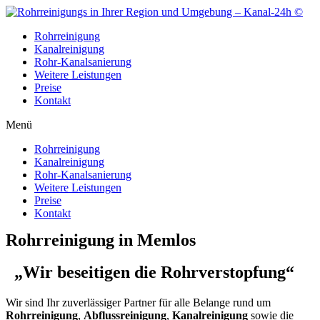
Zum
Inhalt
Rohrreinigung
wechseln
Kanalreinigung
Rohr-Kanalsanierung
Weitere Leistungen
Preise
Kontakt
Menü
Rohrreinigung
Kanalreinigung
Rohr-Kanalsanierung
Weitere Leistungen
Preise
Kontakt
Rohrreinigung in Memlos
„Wir beseitigen die Rohrverstopfung“
Wir sind Ihr zuverlässiger Partner für alle Belange rund um
Rohrreinigung
,
Abflussreinigung
,
Kanalreinigung
sowie die