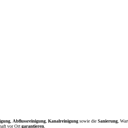
igung
,
Abflussreinigung
,
Kanalreinigung
sowie die
Sanierung
, War
haft vor Ort
garantieren
.