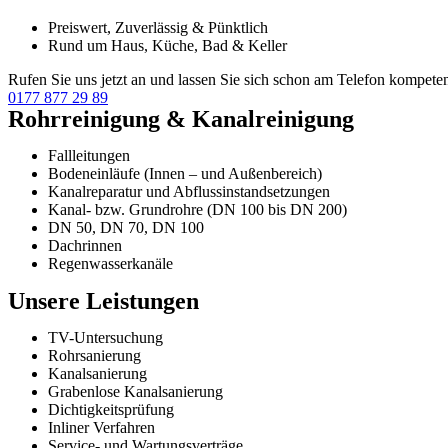
Preiswert, Zuverlässig & Pünktlich
Rund um Haus, Küche, Bad & Keller
Rufen Sie uns jetzt an und lassen Sie sich schon am Telefon kompeten
0177 877 29 89
Rohrreinigung & Kanalreinigung
Fallleitungen
Bodeneinläufe (Innen – und Außenbereich)
Kanalreparatur und Abflussinstandsetzungen
Kanal- bzw. Grundrohre (DN 100 bis DN 200)
DN 50, DN 70, DN 100
Dachrinnen
Regenwasserkanäle
Unsere Leistungen
TV-Untersuchung
Rohrsanierung
Kanalsanierung
Grabenlose Kanalsanierung
Dichtigkeitsprüfung
Inliner Verfahren
Service- und Wartungsverträge