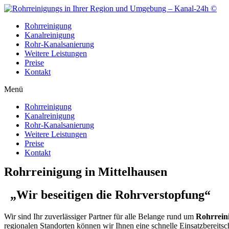
Zum
Inhalt
Rohrreinigung
wechseln
Kanalreinigung
Rohr-Kanalsanierung
Weitere Leistungen
Preise
Kontakt
Menü
Rohrreinigung
Kanalreinigung
Rohr-Kanalsanierung
Weitere Leistungen
Preise
Kontakt
Rohrreinigung in Mittelhausen
„Wir beseitigen die Rohrverstopfung“
Wir sind Ihr zuverlässiger Partner für alle Belange rund um
Rohrrein
regionalen Standorten können wir Ihnen eine schnelle Einsatzbereitsc