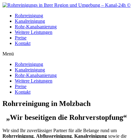
Zum
Inhalt
Rohrreinigung
wechseln
Kanalreinigung
Rohr-Kanalsanierung
Weitere Leistungen
Preise
Kontakt
Menü
Rohrreinigung
Kanalreinigung
Rohr-Kanalsanierung
Weitere Leistungen
Preise
Kontakt
Rohrreinigung in Molzbach
„Wir beseitigen die Rohrverstopfung“
Wir sind Ihr zuverlässiger Partner für alle Belange rund um
Rohrreinigung
,
Abflussreinigung
,
Kanalreinigung
sowie die