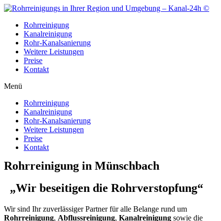
Zum
Inhalt
Rohrreinigung
wechseln
Kanalreinigung
Rohr-Kanalsanierung
Weitere Leistungen
Preise
Kontakt
Menü
Rohrreinigung
Kanalreinigung
Rohr-Kanalsanierung
Weitere Leistungen
Preise
Kontakt
Rohrreinigung in Münschbach
„Wir beseitigen die Rohrverstopfung“
Wir sind Ihr zuverlässiger Partner für alle Belange rund um
Rohrreinigung
,
Abflussreinigung
,
Kanalreinigung
sowie die