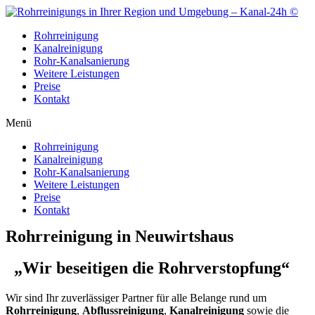
Zum
Inhalt
Rohrreinigung
wechseln
Kanalreinigung
Rohr-Kanalsanierung
Weitere Leistungen
Preise
Kontakt
Menü
Rohrreinigung
Kanalreinigung
Rohr-Kanalsanierung
Weitere Leistungen
Preise
Kontakt
Rohrreinigung in Neuwirtshaus
„Wir beseitigen die Rohrverstopfung“
Wir sind Ihr zuverlässiger Partner für alle Belange rund um
Rohrreinigung
,
Abflussreinigung
,
Kanalreinigung
sowie die