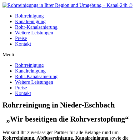
Zum
Inhalt
Rohrreinigung
wechseln
Kanalreinigung
Rohr-Kanalsanierung
Weitere Leistungen
Preise
Kontakt
Menü
Rohrreinigung
Kanalreinigung
Rohr-Kanalsanierung
Weitere Leistungen
Preise
Kontakt
Rohrreinigung in Nieder-Eschbach
„Wir beseitigen die Rohrverstopfung“
Wir sind Ihr zuverlässiger Partner für alle Belange rund um
Rohrreinigung
,
Abflussreinigung
,
Kanalreinigung
sowie die