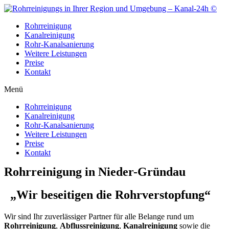
Zum
Inhalt
Rohrreinigung
wechseln
Kanalreinigung
Rohr-Kanalsanierung
Weitere Leistungen
Preise
Kontakt
Menü
Rohrreinigung
Kanalreinigung
Rohr-Kanalsanierung
Weitere Leistungen
Preise
Kontakt
Rohrreinigung in Nieder-Gründau
„Wir beseitigen die Rohrverstopfung“
Wir sind Ihr zuverlässiger Partner für alle Belange rund um
Rohrreinigung
,
Abflussreinigung
,
Kanalreinigung
sowie die