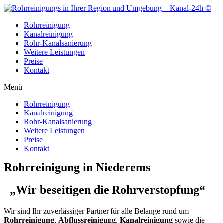
Zum
Inhalt
Rohrreinigung
wechseln
Kanalreinigung
Rohr-Kanalsanierung
Weitere Leistungen
Preise
Kontakt
Menü
Rohrreinigung
Kanalreinigung
Rohr-Kanalsanierung
Weitere Leistungen
Preise
Kontakt
Rohrreinigung in Niederems
„Wir beseitigen die Rohrverstopfung“
Wir sind Ihr zuverlässiger Partner für alle Belange rund um
Rohrreinigung
,
Abflussreinigung
,
Kanalreinigung
sowie die