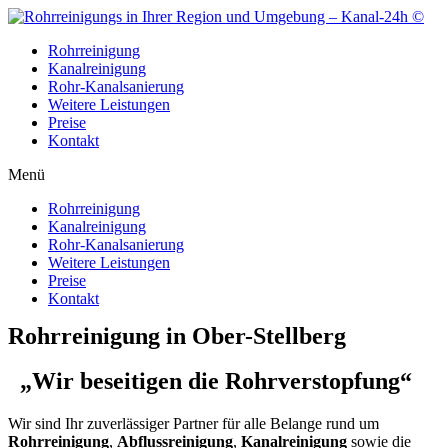
Zum
Inhalt
Rohrreinigung
wechseln
Kanalreinigung
Rohr-Kanalsanierung
Weitere Leistungen
Preise
Kontakt
Menü
Rohrreinigung
Kanalreinigung
Rohr-Kanalsanierung
Weitere Leistungen
Preise
Kontakt
Rohrreinigung in Ober-Stellberg
„Wir beseitigen die Rohrverstopfung“
Wir sind Ihr zuverlässiger Partner für alle Belange rund um
Rohrreinigung
,
Abflussreinigung
,
Kanalreinigung
sowie die