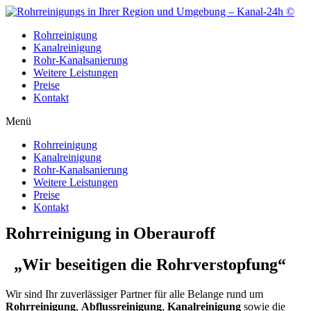
Zum
Inhalt
Rohrreinigung
wechseln
Kanalreinigung
Rohr-Kanalsanierung
Weitere Leistungen
Preise
Kontakt
Menü
Rohrreinigung
Kanalreinigung
Rohr-Kanalsanierung
Weitere Leistungen
Preise
Kontakt
Rohrreinigung in Oberauroff
„Wir beseitigen die Rohrverstopfung“
Wir sind Ihr zuverlässiger Partner für alle Belange rund um
Rohrreinigung
,
Abflussreinigung
,
Kanalreinigung
sowie die