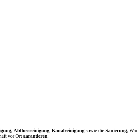
igung
,
Abflussreinigung
,
Kanalreinigung
sowie die
Sanierung
, War
haft vor Ort
garantieren
.