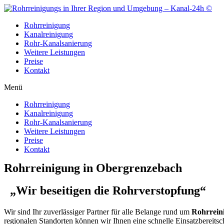
Zum
Inhalt
Rohrreinigung
wechseln
Kanalreinigung
Rohr-Kanalsanierung
Weitere Leistungen
Preise
Kontakt
Menü
Rohrreinigung
Kanalreinigung
Rohr-Kanalsanierung
Weitere Leistungen
Preise
Kontakt
Rohrreinigung in Obergrenzebach
„Wir beseitigen die Rohrverstopfung“
Wir sind Ihr zuverlässiger Partner für alle Belange rund um
Rohrrein
regionalen Standorten können wir Ihnen eine schnelle Einsatzbereitsc