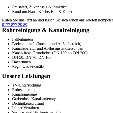
Preiswert, Zuverlässig & Pünktlich
Rund um Haus, Küche, Bad & Keller
Rufen Sie uns jetzt an und lassen Sie sich schon am Telefon kompeten
0177 877 29 89
Rohrreinigung & Kanalreinigung
Fallleitungen
Bodeneinläufe (Innen – und Außenbereich)
Kanalreparatur und Abflussinstandsetzungen
Kanal- bzw. Grundrohre (DN 100 bis DN 200)
DN 50, DN 70, DN 100
Dachrinnen
Regenwasserkanäle
Unsere Leistungen
TV-Untersuchung
Rohrsanierung
Kanalsanierung
Grabenlose Kanalsanierung
Dichtigkeitsprüfung
Inliner Verfahren
Service- und Wartungsverträge