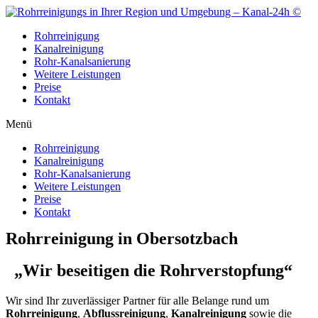
Zum
Inhalt
Rohrreinigung
wechseln
Kanalreinigung
Rohr-Kanalsanierung
Weitere Leistungen
Preise
Kontakt
Menü
Rohrreinigung
Kanalreinigung
Rohr-Kanalsanierung
Weitere Leistungen
Preise
Kontakt
Rohrreinigung in Obersotzbach
„Wir beseitigen die Rohrverstopfung“
Wir sind Ihr zuverlässiger Partner für alle Belange rund um
Rohrreinigung
,
Abflussreinigung
,
Kanalreinigung
sowie die