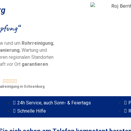
rg
pfung“
nge rund um
Rohrreinigung
,
anierung
, Wartung und
eren regionalen Standorten
aft vor Ort
garantieren
.





nalreinigung in Ochsenburg
24h Service, auch Sonn- & Feiertags
P
Schnelle Hilfe
R