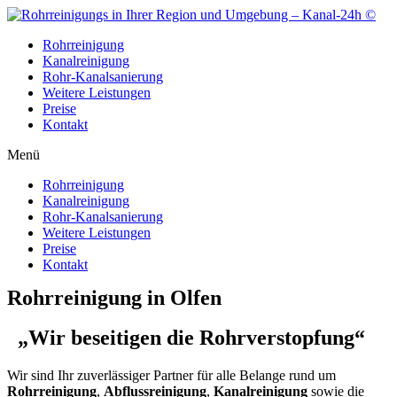
Zum
Inhalt
Rohrreinigung
wechseln
Kanalreinigung
Rohr-Kanalsanierung
Weitere Leistungen
Preise
Kontakt
Menü
Rohrreinigung
Kanalreinigung
Rohr-Kanalsanierung
Weitere Leistungen
Preise
Kontakt
Rohrreinigung in Olfen
„Wir beseitigen die Rohrverstopfung“
Wir sind Ihr zuverlässiger Partner für alle Belange rund um
Rohrreinigung
,
Abflussreinigung
,
Kanalreinigung
sowie die