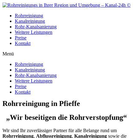
Zum
Inhalt
Rohrreinigung
wechseln
Kanalreinigung
Rohr-Kanalsanierung
Weitere Leistungen
Preise
Kontakt
Menü
Rohrreinigung
Kanalreinigung
Rohr-Kanalsanierung
Weitere Leistungen
Preise
Kontakt
Rohrreinigung in Pfieffe
„Wir beseitigen die Rohrverstopfung“
Wir sind Ihr zuverlässiger Partner für alle Belange rund um
Rohrreinigung
,
Abflussreinigung
,
Kanalreinigung
sowie die