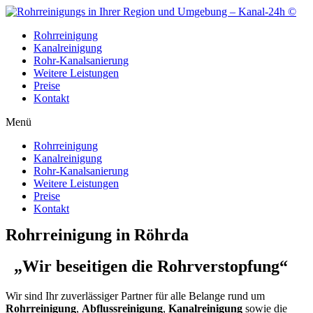
Zum
Inhalt
Rohrreinigung
wechseln
Kanalreinigung
Rohr-Kanalsanierung
Weitere Leistungen
Preise
Kontakt
Menü
Rohrreinigung
Kanalreinigung
Rohr-Kanalsanierung
Weitere Leistungen
Preise
Kontakt
Rohrreinigung in Röhrda
„Wir beseitigen die Rohrverstopfung“
Wir sind Ihr zuverlässiger Partner für alle Belange rund um
Rohrreinigung
,
Abflussreinigung
,
Kanalreinigung
sowie die