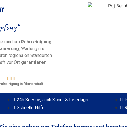
dt
pfung“
nge rund um
Rohrreinigung
,
anierung
, Wartung und
eren regionalen Standorten
aft vor Ort
garantieren
.





nalreinigung in Römerstadt
24h Service, auch Sonn- & Feiertags
P
Schnelle Hilfe
R