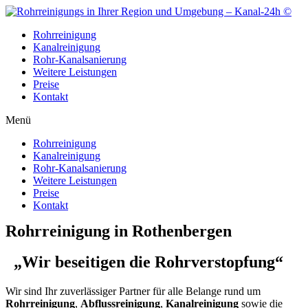
Zum
Inhalt
Rohrreinigung
wechseln
Kanalreinigung
Rohr-Kanalsanierung
Weitere Leistungen
Preise
Kontakt
Menü
Rohrreinigung
Kanalreinigung
Rohr-Kanalsanierung
Weitere Leistungen
Preise
Kontakt
Rohrreinigung in Rothenbergen
„Wir beseitigen die Rohrverstopfung“
Wir sind Ihr zuverlässiger Partner für alle Belange rund um
Rohrreinigung
,
Abflussreinigung
,
Kanalreinigung
sowie die