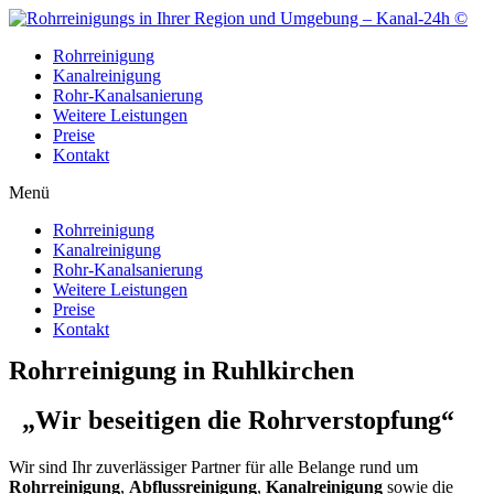
Zum
Inhalt
Rohrreinigung
wechseln
Kanalreinigung
Rohr-Kanalsanierung
Weitere Leistungen
Preise
Kontakt
Menü
Rohrreinigung
Kanalreinigung
Rohr-Kanalsanierung
Weitere Leistungen
Preise
Kontakt
Rohrreinigung in Ruhlkirchen
„Wir beseitigen die Rohrverstopfung“
Wir sind Ihr zuverlässiger Partner für alle Belange rund um
Rohrreinigung
,
Abflussreinigung
,
Kanalreinigung
sowie die