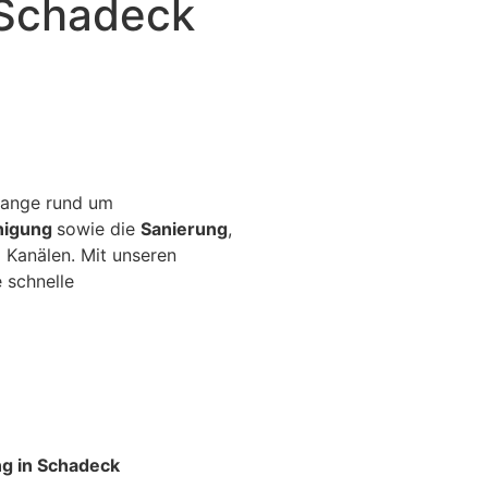
 Schadeck
elange rund um
nigung
sowie die
Sanierung
,
 Kanälen. Mit unseren
 schnelle
ng in Schadeck