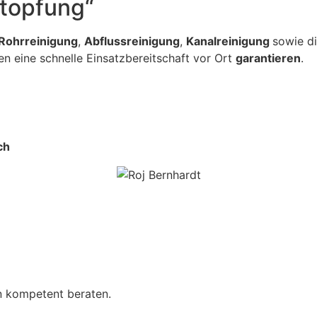
stopfung“
Rohrreinigung
,
Abflussreinigung
,
Kanalreinigung
sowie d
en eine schnelle Einsatzbereitschaft vor Ort
garantieren
.
ch
on kompetent beraten.