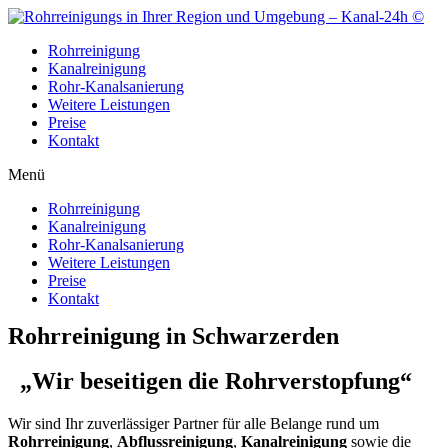
Zum
Inhalt
Rohrreinigung
wechseln
Kanalreinigung
Rohr-Kanalsanierung
Weitere Leistungen
Preise
Kontakt
Menü
Rohrreinigung
Kanalreinigung
Rohr-Kanalsanierung
Weitere Leistungen
Preise
Kontakt
Rohrreinigung in Schwarzerden
„Wir beseitigen die Rohrverstopfung“
Wir sind Ihr zuverlässiger Partner für alle Belange rund um
Rohrreinigung
,
Abflussreinigung
,
Kanalreinigung
sowie die