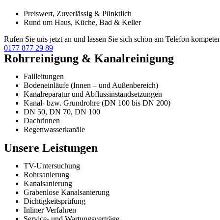
Preiswert, Zuverlässig & Pünktlich
Rund um Haus, Küche, Bad & Keller
Rufen Sie uns jetzt an und lassen Sie sich schon am Telefon kompeten
0177 877 29 89
Rohrreinigung & Kanalreinigung
Fallleitungen
Bodeneinläufe (Innen – und Außenbereich)
Kanalreparatur und Abflussinstandsetzungen
Kanal- bzw. Grundrohre (DN 100 bis DN 200)
DN 50, DN 70, DN 100
Dachrinnen
Regenwasserkanäle
Unsere Leistungen
TV-Untersuchung
Rohrsanierung
Kanalsanierung
Grabenlose Kanalsanierung
Dichtigkeitsprüfung
Inliner Verfahren
Service- und Wartungsverträge