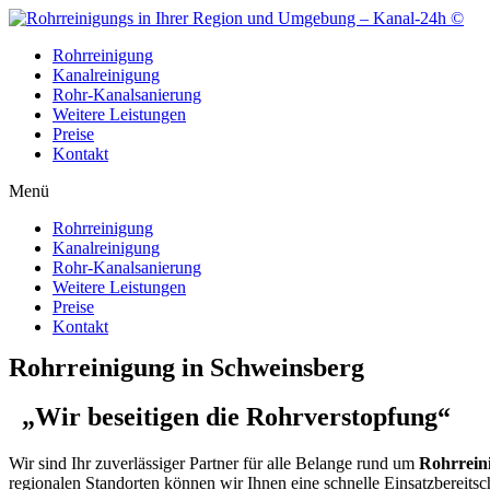
Zum
Inhalt
Rohrreinigung
wechseln
Kanalreinigung
Rohr-Kanalsanierung
Weitere Leistungen
Preise
Kontakt
Menü
Rohrreinigung
Kanalreinigung
Rohr-Kanalsanierung
Weitere Leistungen
Preise
Kontakt
Rohrreinigung in Schweinsberg
„Wir beseitigen die Rohrverstopfung“
Wir sind Ihr zuverlässiger Partner für alle Belange rund um
Rohrrein
regionalen Standorten können wir Ihnen eine schnelle Einsatzbereitsc