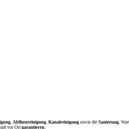
igung
,
Abflussreinigung
,
Kanalreinigung
sowie die
Sanierung
, War
haft vor Ort
garantieren
.