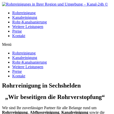
Zum
Inhalt
Rohrreinigung
wechseln
Kanalreinigung
Rohr-Kanalsanierung
Weitere Leistungen
Preise
Kontakt
Menü
Rohrreinigung
Kanalreinigung
Rohr-Kanalsanierung
Weitere Leistungen
Preise
Kontakt
Rohrreinigung in Sechshelden
„Wir beseitigen die Rohrverstopfung“
Wir sind Ihr zuverlässiger Partner für alle Belange rund um
Rohrreinigung
,
Abflussreinigung
,
Kanalreinigung
sowie die