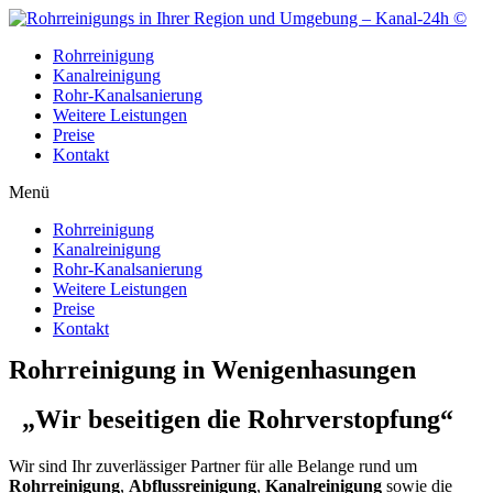
Zum
Inhalt
Rohrreinigung
wechseln
Kanalreinigung
Rohr-Kanalsanierung
Weitere Leistungen
Preise
Kontakt
Menü
Rohrreinigung
Kanalreinigung
Rohr-Kanalsanierung
Weitere Leistungen
Preise
Kontakt
Rohrreinigung in Wenigenhasungen
„Wir beseitigen die Rohrverstopfung“
Wir sind Ihr zuverlässiger Partner für alle Belange rund um
Rohrreinigung
,
Abflussreinigung
,
Kanalreinigung
sowie die