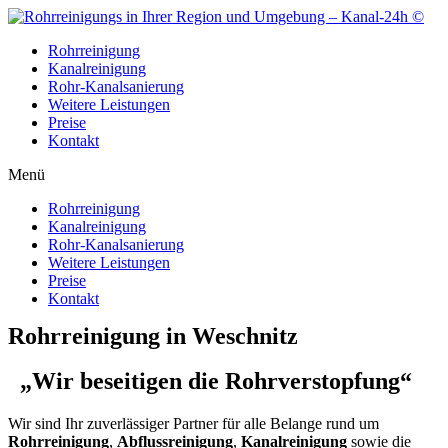
Zum
Inhalt
Rohrreinigung
wechseln
Kanalreinigung
Rohr-Kanalsanierung
Weitere Leistungen
Preise
Kontakt
Menü
Rohrreinigung
Kanalreinigung
Rohr-Kanalsanierung
Weitere Leistungen
Preise
Kontakt
Rohrreinigung in Weschnitz
„Wir beseitigen die Rohrverstopfung“
Wir sind Ihr zuverlässiger Partner für alle Belange rund um
Rohrreinigung
,
Abflussreinigung
,
Kanalreinigung
sowie die